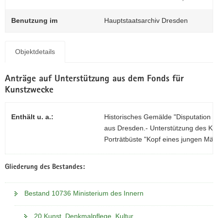
N
0
a
Benutzung im
Hauptstaatsarchiv Dresden
v
i
g
Objektdetails
a
t
Anträge auf Unterstützung aus dem Fonds für
i
Kunstzwecke
o
n
Enthält u. a.:
Historisches Gemälde "Disputation z
aus Dresden.- Unterstützung des Ku
Porträtbüste "Kopf eines jungen Mäd
Gliederung des Bestandes:
Bestand 10736 Ministerium des Innern
20 Kunst, Denkmalpflege, Kultur