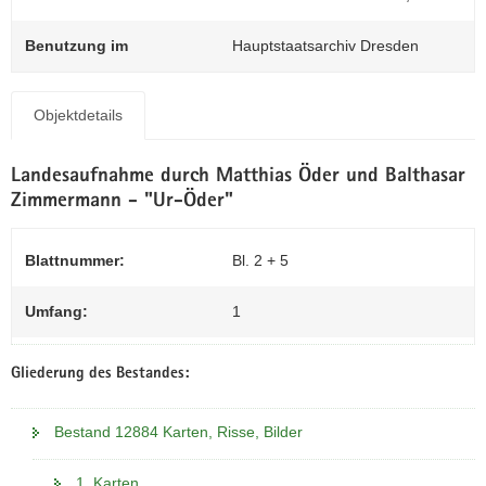
N
Z
a
0
Benutzung im
Hauptstaatsarchiv Dresden
v
i
g
Objektdetails
a
t
Landesaufnahme durch Matthias Öder und Balthasar
i
Zimmermann - "Ur-Öder"
o
n
Blattnummer:
Bl. 2 + 5
Umfang:
1
Gliederung des Bestandes:
Bestand 12884 Karten, Risse, Bilder
1. Karten