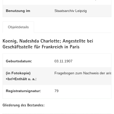
N
0
a
Benutzung im
Staatsarchiv Leipzig
v
i
g
Objektdetails
a
t
Koenig, Nadeshda Charlotte; Angestellte bei
i
Geschäftsstelle für Frankreich in Paris
o
n
Geburtsdatum:
03.11.1907
(in Fotokopie)
Fragebogen zum Nachweis der arisc
<br/>Enthält u. a.:
Registratursignatur:
79
Gliederung des Bestandes: