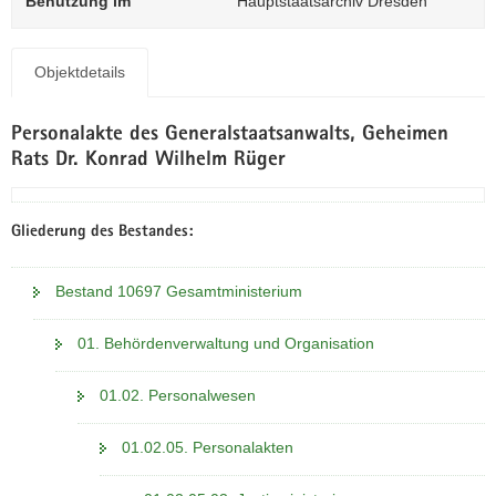
Benutzung im
Hauptstaatsarchiv Dresden
N
a
v
Objektdetails
i
g
a
Personalakte des Generalstaatsanwalts, Geheimen
t
Rats Dr. Konrad Wilhelm Rüger
i
o
n
Gliederung des Bestandes:
Bestand 10697 Gesamtministerium
01. Behördenverwaltung und Organisation
01.02. Personalwesen
01.02.05. Personalakten