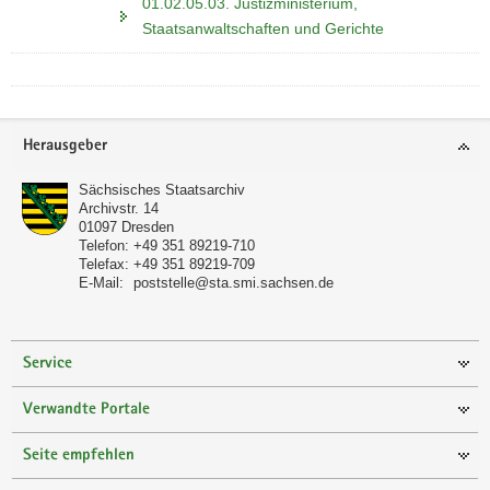
01.02.05.03. Justizministerium,
Staatsanwaltschaften und Gerichte
Footer-
Herausgeber
Bereich
Sächsisches Staatsarchiv
Archivstr. 14
01097
Dresden
Telefon:
+49 351 89219-710
Telefax:
+49 351 89219-709
E-Mail:
poststelle@sta.smi.sachsen.de
Service
Verwandte Portale
Seite empfehlen