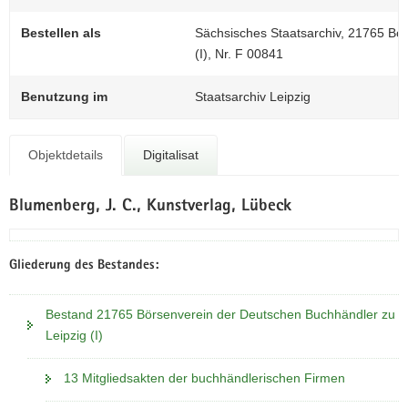
N
a
Bestellen als
Sächsisches Staatsarchiv, 21765 Bö
v
(I), Nr. F 00841
i
g
Benutzung im
Staatsarchiv Leipzig
a
t
i
Objektdetails
Digitalisat
o
n
Blumenberg, J. C., Kunstverlag, Lübeck
Gliederung des Bestandes:
Bestand 21765 Börsenverein der Deutschen Buchhändler zu
Leipzig (I)
13 Mitgliedsakten der buchhändlerischen Firmen