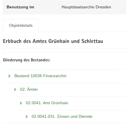
N
Benutzung im
Hauptstaatsarchiv Dresden
a
v
i
Objektdetails
g
a
t
Erbbuch des Amtes Grünhain und Schlettau
i
o
n
Gliederung des Bestandes:
Bestand 10036 Finanzarchiv
02. Ämter
02.0041. Amt Grünhain
02.0041.031. Zinsen und Dienste