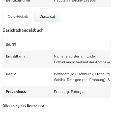
Benutzung im
Hauptstaatsarchiv Dresden
N
0
a
v
Objektdetails
Digitalisat
i
g
a
Gerichtshandelsbuch
t
i
Bd. 39
o
n
Enthält u. a.:
Namensregister am Ende.
Enthält auch: Verkauf der Apotheke 
Darin:
Benndorf (bei Frohburg), Frohburg, 
Sahlis), Röthigen (bei Frohburg), Str
Provenienz:
Frohburg, Rittergut
Gliederung des Bestandes: