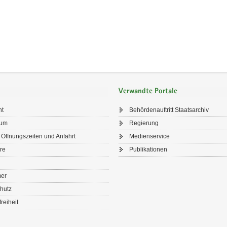
Verwandte Portale
ht
Behördenauftritt Staatsarchiv
sum
Regierung
 Öffnungszeiten und Anfahrt
Medienservice
re
Publikationen
mer
hutz
freiheit