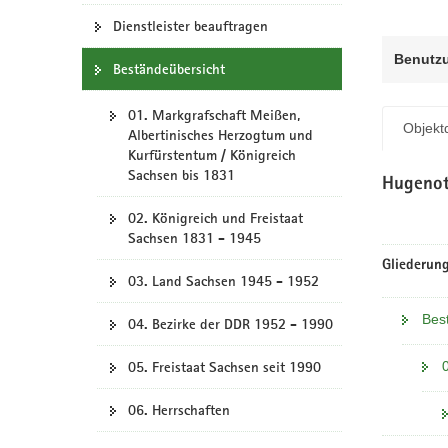
N
a
Dienstleister beauftragen
v
Benutz
Beständeübersicht
i
g
01. Markgrafschaft Meißen,
a
Objektd
Albertinisches Herzogtum und
t
Kurfürstentum / Königreich
i
Sachsen bis 1831
Hugenot
o
n
02. Königreich und Freistaat
Sachsen 1831 - 1945
Gliederung
03. Land Sachsen 1945 - 1952
Bes
04. Bezirke der DDR 1952 - 1990
05. Freistaat Sachsen seit 1990
06. Herrschaften