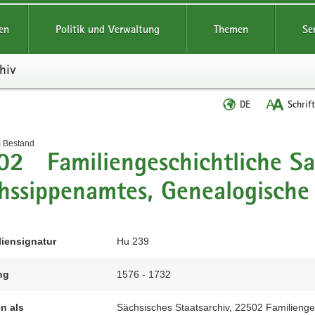
reifende
en
Politik und Verwaltung
Themen
Se
hiv
Sprache
DE
Schrif
wechseln
t
m Bestand
02 Familiengeschichtliche S
hssippenamtes, Genealogische
liensignatur
Hu 239
ng
1576 - 1732
en als
Sächsisches Staatsarchiv, 22502 Familieng