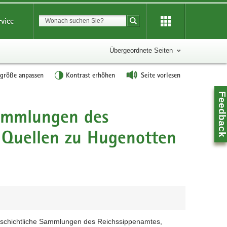
Suchbegriff
rvice
Suche starten
Übergeordnete Seiten
tgröße anpassen
Kontrast erhöhen
Seite vorlesen
Feedbac
ammlungen des
 Quellen zu Hugenotten
Z
eschichtliche Sammlungen des Reichssippenamtes,
0