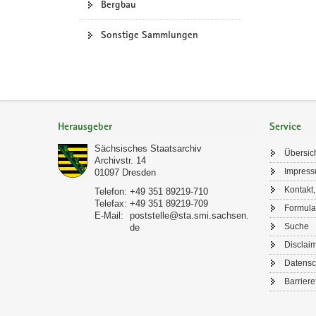
Bergbau
Sonstige Sammlungen
Footer-
Bereich
Herausgeber
Service
Sächsisches Staatsarchiv
Übersic
Archivstr. 14
Impres
01097
Dresden
Kontakt,
Telefon:
+49 351 89219-710
Telefax:
+49 351 89219-709
Formula
E-Mail:
poststelle@sta.smi.sachsen.
Suche
de
Disclai
Datensc
Barriere