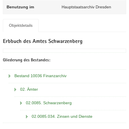
N
Benutzung im
Hauptstaatsarchiv Dresden
a
v
i
Objektdetails
g
a
t
Erbbuch des Amtes Schwarzenberg
i
o
n
Gliederung des Bestandes:
Bestand 10036 Finanzarchiv
02. Ämter
02.0085. Schwarzenberg
02.0085.034. Zinsen und Dienste