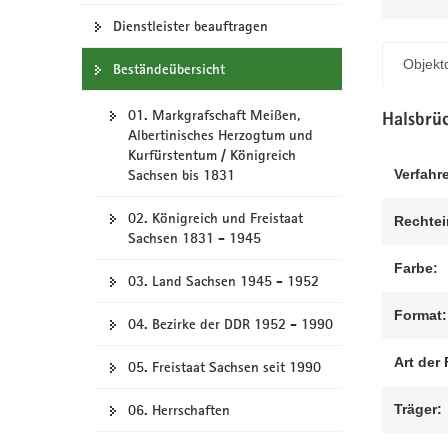
N
a
Dienstleister beauftragen
v
Objektd
Beständeübersicht
i
g
01. Markgrafschaft Meißen,
a
Halsbrü
Albertinisches Herzogtum und
t
Kurfürstentum / Königreich
i
Verfahr
Sachsen bis 1831
o
n
02. Königreich und Freistaat
Rechtei
Sachsen 1831 - 1945
Farbe:
03. Land Sachsen 1945 - 1952
Format:
04. Bezirke der DDR 1952 - 1990
Art der 
05. Freistaat Sachsen seit 1990
Träger:
06. Herrschaften