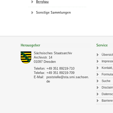
Bergbau
Sonstige Sammlungen
Footer-
Bereich
Herausgeber
Service
Sächsisches Staatsarchiv
Übersic
Archivstr. 14
Impres
01097
Dresden
Kontakt,
Telefon:
+49 351 89219-710
Telefax:
+49 351 89219-709
Formula
E-Mail:
poststelle@sta.smi.sachsen.
Suche
de
Disclai
Datensc
Barriere