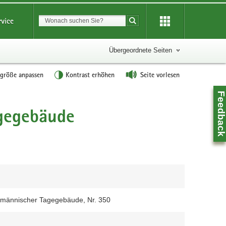
Suchbegriff
rvice
Suche starten
Übergeordnete Seiten
tgröße anpassen
Kontrast erhöhen
Seite vorlesen
Feedbac
gegebäude
gmännischer Tagegebäude, Nr. 350
Z
0