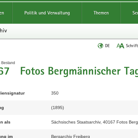
reifende
en
Politik und Verwaltung
Themen
Se
hiv
Sprache
DE
Schrif
wechseln
t
m Bestand
67 Fotos Bergmännischer Ta
liensignatur
350
ng
(1895)
en als
Sächsisches Staatsarchiv, 40167 Fotos Ber
ung im
Bergarchiv Freiberg