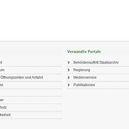
Verwandte Portale
ht
Behördenauftritt Staatsarchiv
sum
Regierung
 Öffnungszeiten und Anfahrt
Medienservice
re
Publikationen
mer
hutz
freiheit