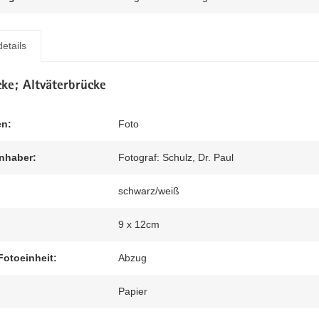
etails
cke; Altväterbrücke
en:
Foto
nhaber:
Fotograf: Schulz, Dr. Paul
schwarz/weiß
9 x 12cm
Fotoeinheit:
Abzug
Papier