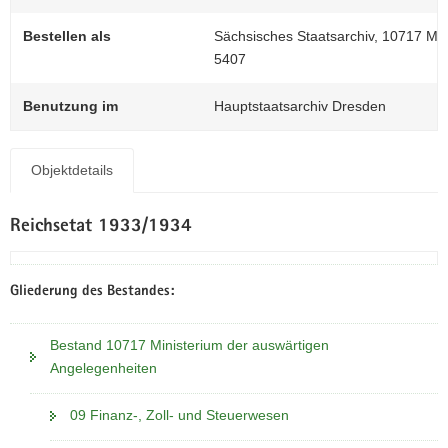
N
a
Bestellen als
Sächsisches Staatsarchiv, 10717 Min
v
5407
i
g
Benutzung im
Hauptstaatsarchiv Dresden
a
t
i
Objektdetails
o
n
Reichsetat 1933/1934
Gliederung des Bestandes:
Bestand 10717 Ministerium der auswärtigen
Angelegenheiten
09 Finanz-, Zoll- und Steuerwesen