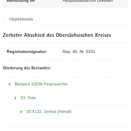
Benutzung im
Hauptstaatsarchiv Dresden
N
a
v
Objektdetails
i
g
a
Zerbster Abschied des Obersächsischen Kreises
t
i
Registratursignatur:
Rep. 46, Nr. 0152
o
n
Gliederung des Bestandes:
Bestand 10036 Finanzarchiv
33. Orte
33.4132. Zerbst (Anhalt)