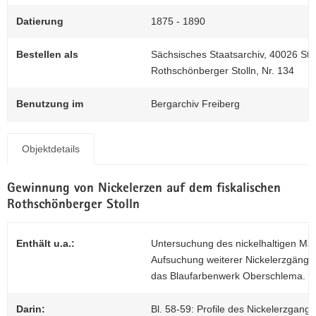
N
0
a
Datierung
1875 - 1890
v
i
Bestellen als
Sächsisches Staatsarchiv, 40026 Stol
g
Rothschönberger Stolln, Nr. 134
a
t
Benutzung im
Bergarchiv Freiberg
i
o
n
Objektdetails
Gewinnung von Nickelerzen auf dem fiskalischen
Rothschönberger Stolln
Enthält u.a.:
Untersuchung des nickelhaltigen Magn
Aufsuchung weiterer Nickelerzgänge
das Blaufarbenwerk Oberschlema.
Darin:
Bl. 58-59: Profile des Nickelerzgange