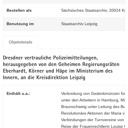
N
a
Z
Bestellen als
Sächsisches Staatsarchiv, 20024 Kre
v
0
i
Benutzung im
Staatsarchiv Leipzig
g
a
t
Objektdetails
i
o
Dresdner vertrauliche Polizeimitteilungen,
n
herausgegeben von den Geheimen Regierungsräten
Eberhardt, Körner und Häpe im Ministerium des
Innern, an die Kreisdirektion Leipzig
Enthält u.a.:
Verbreitung von Gedenkmünzen für R
unter den Arbeitern in Hamburg, Mü
Braunschweig unter Leitung des Buchd
Revolutionäre Aktionen der Maria vo
Verbindungen der Turnvereine von Dü
Reise der Frauenrechtlerin Louise O