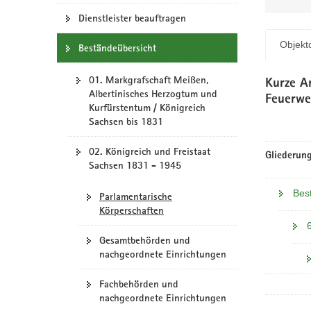
N
a
Dienstleister beauftragen
v
Objektd
Beständeübersicht
i
g
01. Markgrafschaft Meißen,
a
Kurze An
Albertinisches Herzogtum und
t
Feuerwe
Kurfürstentum / Königreich
i
Sachsen bis 1831
o
n
02. Königreich und Freistaat
Gliederung
Sachsen 1831 - 1945
Bes
Parlamentarische
Körperschaften
Gesamtbehörden und
nachgeordnete Einrichtungen
Fachbehörden und
nachgeordnete Einrichtungen