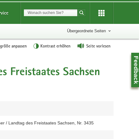
Suchbegriff
rvice
Suche starten
Übergeordnete Seiten
tgröße anpassen
Kontrast erhöhen
Seite vorlesen
Feedbac
 Freistaates Sachsen
r / Landtag des Freistaates Sachsen, Nr. 3435
Z
0