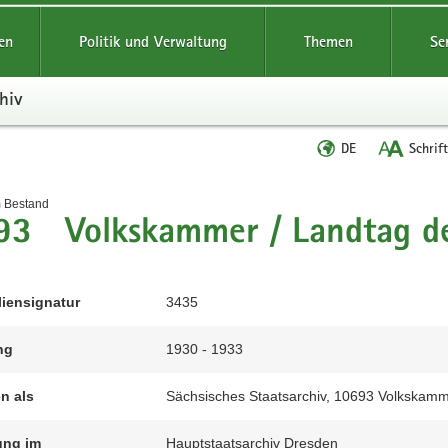
reifende
en
Politik und Verwaltung
Themen
Se
hiv
Sprache
DE
Schrif
wechseln
t
m Bestand
3 Volkskammer / Landtag des
liensignatur
3435
ng
1930 - 1933
en als
Sächsisches Staatsarchiv, 10693 Volkskamme
ung im
Hauptstaatsarchiv Dresden