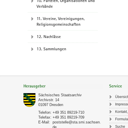
10. Parteien, Organisationen und
Verbände
11. Vereine, Vereinigungen,
Religionsgemeinschaften
12. Nachlässe
13. Sammlungen
Footer-
Bereich
Herausgeber
Service
Sächsisches Staatsarchiv
Übersic
Archivstr. 14
Impres
01097
Dresden
Kontakt,
Telefon:
+49 351 89219-710
Telefax:
+49 351 89219-709
Formula
E-Mail:
poststelle@sta.smi.sachsen.
Suche
de