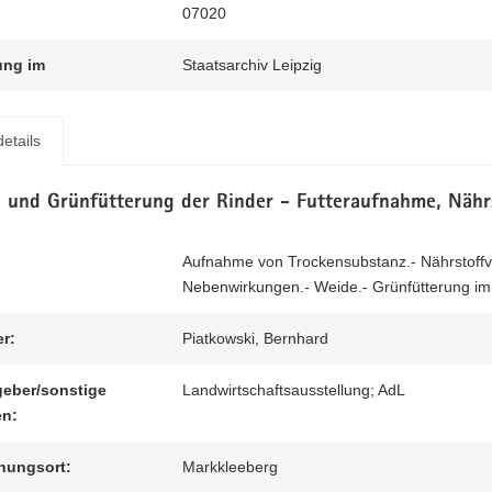
07020
ung im
Staatsarchiv Leipzig
etails
 und Grünfütterung der Rinder - Futteraufnahme, Nähr
Aufnahme von Trockensubstanz.- Nährstoff
Nebenwirkungen.- Weide.- Grünfütterung im 
er:
Piatkowski, Bernhard
eber/sonstige
Landwirtschaftsausstellung; AdL
en:
nungsort:
Markkleeberg