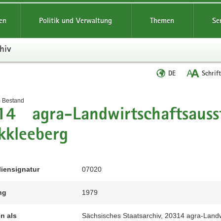
reifende
en
Politik und Verwaltung
Themen
Se
hiv
Sprache
DE
Schrif
wechseln
t
m Bestand
4 agra-Landwirtschaftsausst
kkleeberg
liensignatur
07020
ng
1979
en als
Sächsisches Staatsarchiv, 20314 agra-Landw