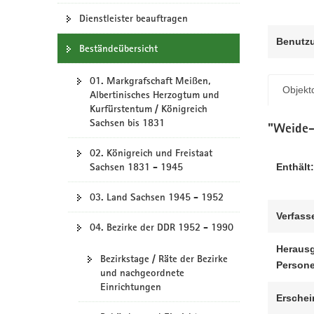
N
a
Dienstleister beauftragen
v
Benutz
Beständeübersicht
i
g
01. Markgrafschaft Meißen,
a
Objektd
Albertinisches Herzogtum und
t
Kurfürstentum / Königreich
i
Sachsen bis 1831
"Weide-
o
n
02. Königreich und Freistaat
Sachsen 1831 - 1945
Enthält:
03. Land Sachsen 1945 - 1952
Verfass
04. Bezirke der DDR 1952 - 1990
Herausg
Bezirkstage / Räte der Bezirke
Person
und nachgeordnete
Einrichtungen
Erschei