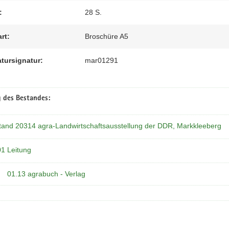
:
28 S.
rt:
Broschüre A5
atursignatur:
mar01291
 des Bestandes:
tand 20314 agra-Landwirtschaftsausstellung der DDR, Markkleeberg
01 Leitung
01.13 agrabuch - Verlag