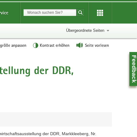
Suchbegriff
rvice
Suche starten
Übergeordnete Seiten
tgröße anpassen
Kontrast erhöhen
Seite vorlesen
Feedbac
ellung der DDR,
Z
irtschaftsausstellung der DDR, Markkleeberg, Nr.
0