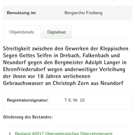
N
0
a
Benutzung im
Bergarchiv Freiberg
v
i
g
Objektdetails
Digitalisat
a
t
Streitigkeit zwischen den Gewerken der Kleppischen
i
Segen Gottes Seifen in Drebach, Falkenbach und
o
Neundorf gegen den Bergmeister Adolph Langer in
n
Ehrenfriedersdorf wegen anderweitiger Verleihung
der ihnen vor 18 Jahren verliehenen
Gebrauchswasser an Christoph Zorn aus Neundorf
Registratursignatur:
T 6; Nr. 15
Gliederung des Bestandes:
Bestand 40017 Obergebirgisches Oberzehntenamt