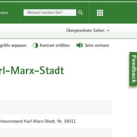
Suchbegriff
rvice
Suche starten
Übergeordnete Seiten
tgröße anpassen
Kontrast erhöhen
Seite vorlesen
Feedbac
rl-Marx-Stadt
ksvorstand Karl-Marx-Stadt, Nr. 34011
Z
0