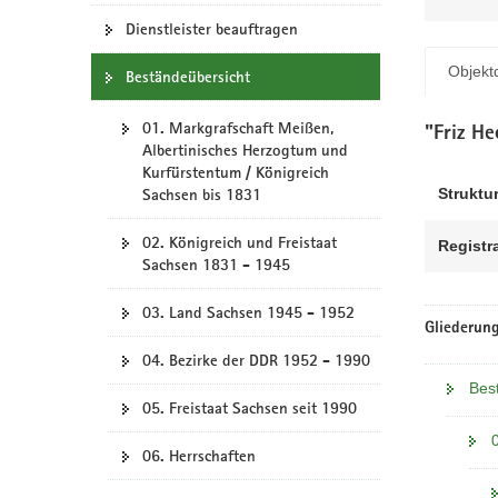
N
a
Dienstleister beauftragen
v
Objektd
Beständeübersicht
i
g
01. Markgrafschaft Meißen,
a
"Friz H
Albertinisches Herzogtum und
t
Kurfürstentum / Königreich
i
Struktur
Sachsen bis 1831
o
n
02. Königreich und Freistaat
Registr
Sachsen 1831 - 1945
03. Land Sachsen 1945 - 1952
Gliederung
04. Bezirke der DDR 1952 - 1990
Bes
05. Freistaat Sachsen seit 1990
06. Herrschaften