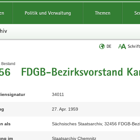
reifende
en
Politik und Verwaltung
Themen
Se
hiv
Sprache
DE
Schrif
wechseln
t
m Bestand
56 FDGB-Bezirksvorstand Ka
liensignatur
34011
ng
27. Apr. 1959
en als
Sächsisches Staatsarchiv, 32456 FDGB-Bezir
ung im
Staatsarchiv Chemnitz