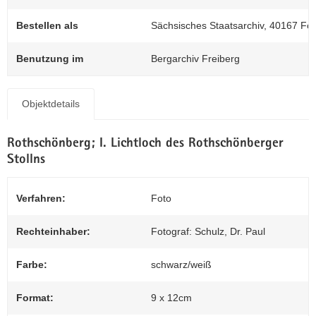
N
Z
a
0
Bestellen als
Sächsisches Staatsarchiv, 40167 Fo
v
i
Benutzung im
Bergarchiv Freiberg
g
a
t
Objektdetails
i
o
Rothschönberg; I. Lichtloch des Rothschönberger
n
Stollns
Verfahren:
Foto
Rechteinhaber:
Fotograf: Schulz, Dr. Paul
Farbe:
schwarz/weiß
Format:
9 x 12cm