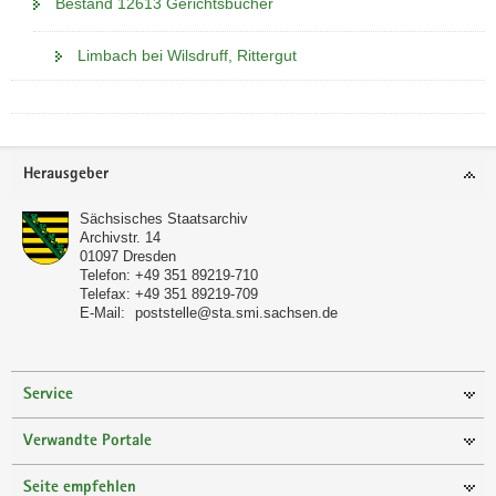
Bestand 12613 Gerichtsbücher
Limbach bei Wilsdruff, Rittergut
Footer-
Herausgeber
Bereich
Sächsisches Staatsarchiv
Archivstr. 14
01097
Dresden
Telefon:
+49 351 89219-710
Telefax:
+49 351 89219-709
E-Mail:
poststelle@sta.smi.sachsen.de
Service
Verwandte Portale
Seite empfehlen