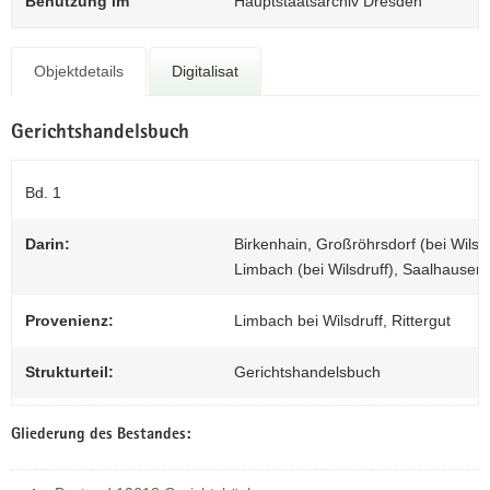
0
Benutzung im
Hauptstaatsarchiv Dresden
N
a
v
Objektdetails
Digitalisat
i
g
a
Gerichtshandelsbuch
t
i
Bd. 1
o
n
Darin:
Birkenhain, Großröhrsdorf (bei Wilsd
Limbach (bei Wilsdruff), Saalhausen (
Provenienz:
Limbach bei Wilsdruff, Rittergut
Strukturteil:
Gerichtshandelsbuch
Gliederung des Bestandes: