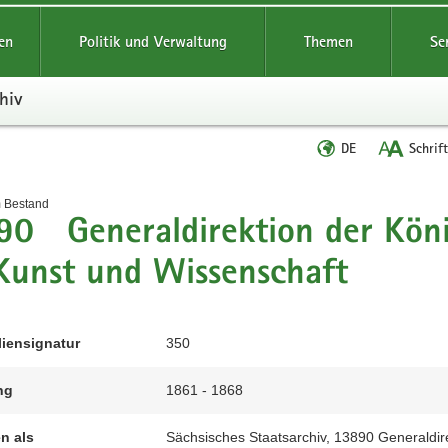
reifende
en
Politik und Verwaltung
Themen
Se
hiv
Sprache
DE
Schrif
wechseln
t
m Bestand
90 Generaldirektion der Kön
Kunst und Wissenschaft
liensignatur
350
ng
1861 - 1868
en als
Sächsisches Staatsarchiv, 13890 Generaldir