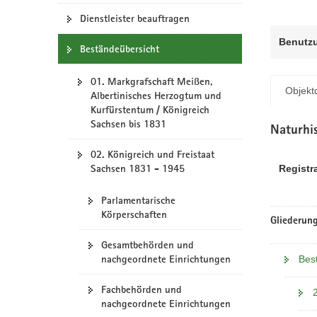
N
a
Dienstleister beauftragen
v
Benutz
Beständeübersicht
i
g
01. Markgrafschaft Meißen,
a
Objektd
Albertinisches Herzogtum und
t
Kurfürstentum / Königreich
i
Sachsen bis 1831
Naturhi
o
n
02. Königreich und Freistaat
Sachsen 1831 - 1945
Registr
Parlamentarische
Körperschaften
Gliederung
Gesamtbehörden und
nachgeordnete Einrichtungen
Bes
Fachbehörden und
nachgeordnete Einrichtungen