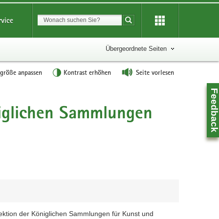
Suchbegriff
rvice
Suche starten
Übergeordnete Seiten
tgröße anpassen
Kontrast erhöhen
Seite vorlesen
Feedbac
iglichen Sammlungen
Z
ektion der Königlichen Sammlungen für Kunst und
0