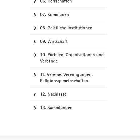
06. Herrschaften
07. Kommunen
08. Geistliche Institutionen
09. Wirtschaft
10. Parteien, Organisationen und
Verbände
11. Vereine, Vereinigungen,
Religionsgemeinschaften
12. Nachlässe
13. Sammlungen
Footer-