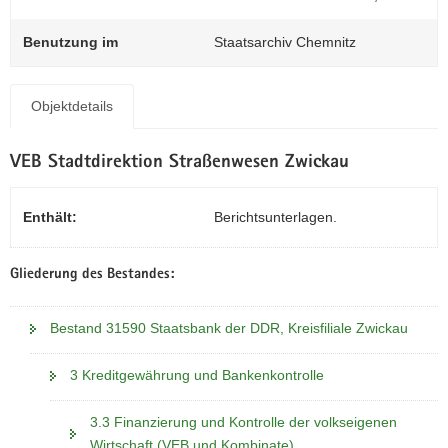
N
a
Benutzung im
Staatsarchiv Chemnitz
v
i
g
Objektdetails
a
t
VEB Stadtdirektion Straßenwesen Zwickau
i
o
n
Enthält:
Berichtsunterlagen.
Gliederung des Bestandes:
Bestand 31590 Staatsbank der DDR, Kreisfiliale Zwickau
3 Kreditgewährung und Bankenkontrolle
3.3 Finanzierung und Kontrolle der volkseigenen
Wirtschaft (VEB und Kombinate)