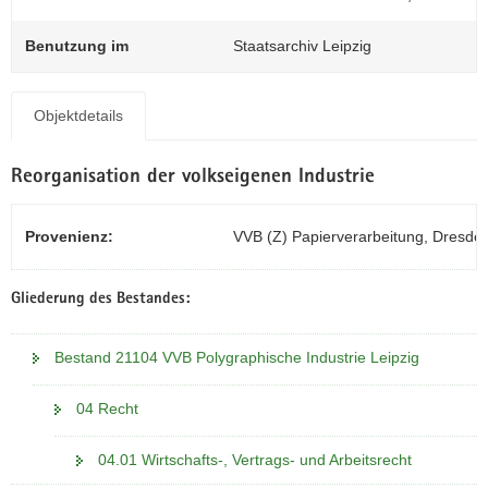
N
a
Benutzung im
Staatsarchiv Leipzig
v
i
g
Objektdetails
a
t
Reorganisation der volkseigenen Industrie
i
o
n
Provenienz:
VVB (Z) Papierverarbeitung, Dresde
Gliederung des Bestandes:
Bestand 21104 VVB Polygraphische Industrie Leipzig
04 Recht
04.01 Wirtschafts-, Vertrags- und Arbeitsrecht