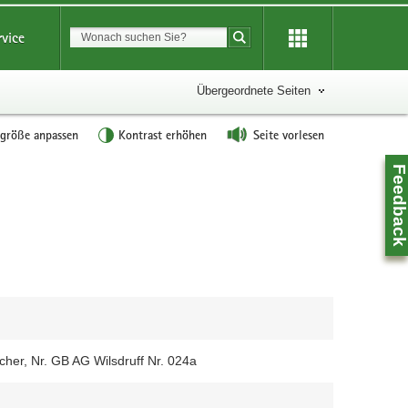
Suchbegriff
rvice
Suche starten
Übergeordnete Seiten
tgröße anpassen
Kontrast erhöhen
Seite vorlesen
Feedbac
her, Nr. GB AG Wilsdruff Nr. 024a
Z
0