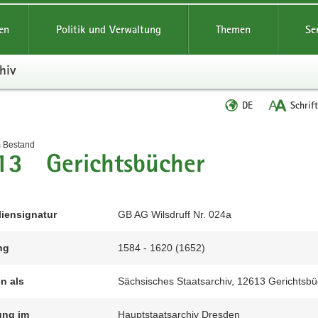
reifende
en
Politik und Verwaltung
Themen
Se
hiv
Sprache
DE
Schrif
wechseln
t
m Bestand
13 Gerichtsbücher
liensignatur
GB AG Wilsdruff Nr. 024a
ng
1584 - 1620 (1652)
en als
Sächsisches Staatsarchiv, 12613 Gerichtsbüc
ung im
Hauptstaatsarchiv Dresden