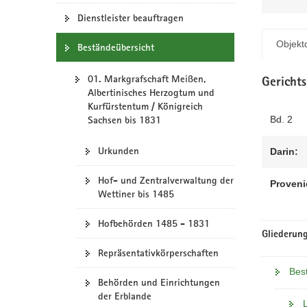
N
a
Dienstleister beauftragen
v
Objektd
Beständeübersicht
i
g
01. Markgrafschaft Meißen,
a
Gericht
Albertinisches Herzogtum und
t
Kurfürstentum / Königreich
i
Bd. 2
Sachsen bis 1831
o
n
Urkunden
Darin:
Hof- und Zentralverwaltung der
Proveni
Wettiner bis 1485
Hofbehörden 1485 - 1831
Gliederung
Repräsentativkörperschaften
Bes
Behörden und Einrichtungen
der Erblande