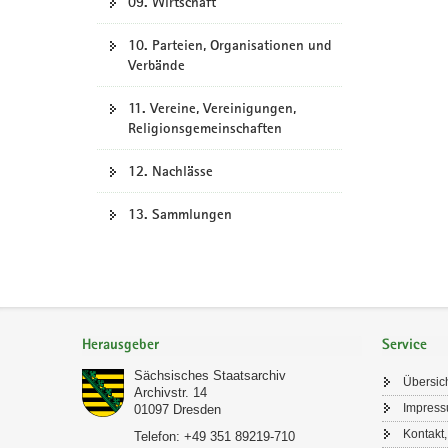
09. Wirtschaft
10. Parteien, Organisationen und
Verbände
11. Vereine, Vereinigungen,
Religionsgemeinschaften
12. Nachlässe
13. Sammlungen
Footer-
Bereich
Herausgeber
Service
Sächsisches Staatsarchiv
Übersic
Archivstr. 14
Impres
01097
Dresden
Kontakt,
Telefon:
+49 351 89219-710