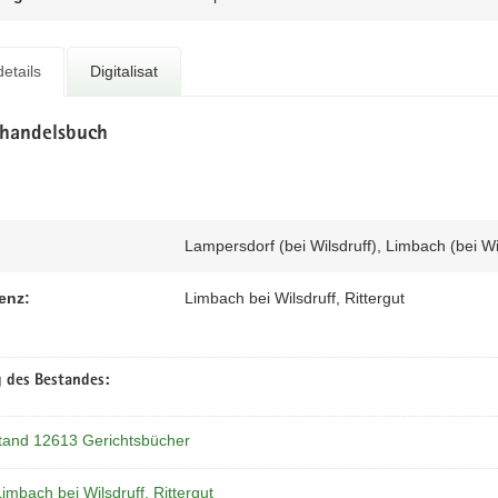
etails
Digitalisat
shandelsbuch
Lampersdorf (bei Wilsdruff), Limbach (bei Wils
enz:
Limbach bei Wilsdruff, Rittergut
 des Bestandes:
tand 12613 Gerichtsbücher
Limbach bei Wilsdruff, Rittergut