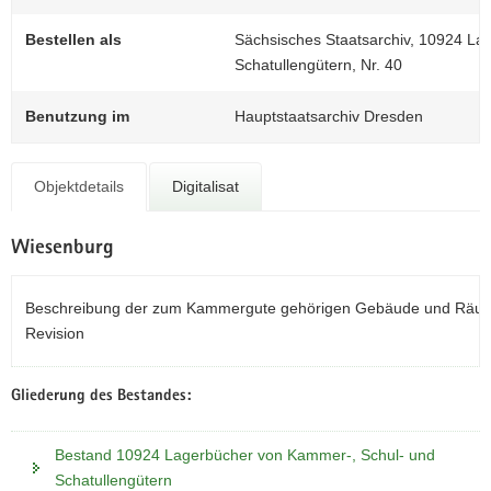
N
a
Bestellen als
Sächsisches Staatsarchiv, 10924 La
v
Schatullengütern, Nr. 40
i
g
Benutzung im
Hauptstaatsarchiv Dresden
a
t
i
Objektdetails
Digitalisat
o
n
Wiesenburg
Beschreibung der zum Kammergute gehörigen Gebäude und Räumlic
Revision
Gliederung des Bestandes:
Bestand 10924 Lagerbücher von Kammer-, Schul- und
Schatullengütern