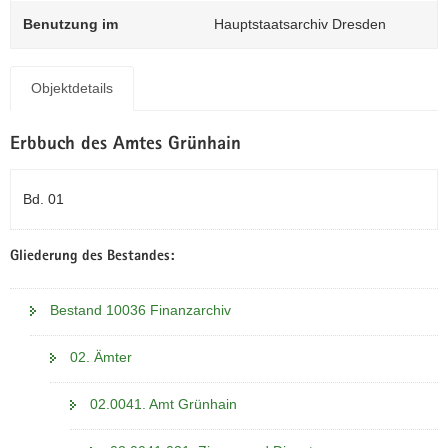
N
Benutzung im
Hauptstaatsarchiv Dresden
a
v
i
Objektdetails
g
a
t
Erbbuch des Amtes Grünhain
i
o
Bd. 01
n
Gliederung des Bestandes:
Bestand 10036 Finanzarchiv
02. Ämter
02.0041. Amt Grünhain