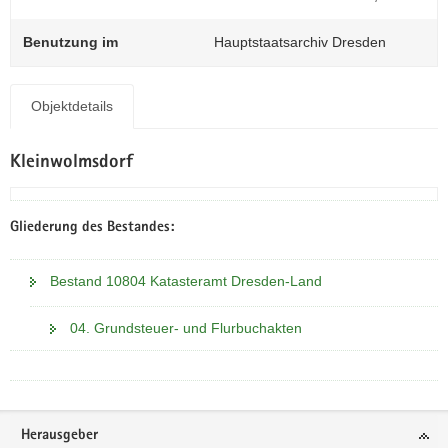
N
a
Benutzung im
Hauptstaatsarchiv Dresden
v
i
g
Objektdetails
a
t
Kleinwolmsdorf
i
o
n
Gliederung des Bestandes:
Bestand 10804 Katasteramt Dresden-Land
04. Grundsteuer- und Flurbuchakten
Footer-
Herausgeber
Bereich