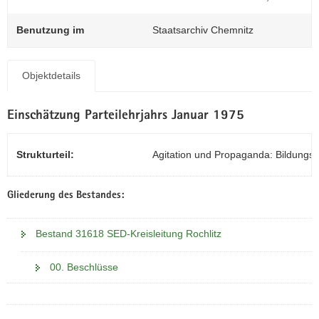
N
a
Benutzung im
Staatsarchiv Chemnitz
v
i
g
Objektdetails
a
t
Einschätzung Parteilehrjahrs Januar 1975
i
o
n
Strukturteil:
Agitation und Propaganda: Bildungsa
Gliederung des Bestandes:
Bestand 31618 SED-Kreisleitung Rochlitz
00. Beschlüsse