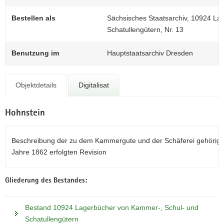
N
a
Bestellen als
Sächsisches Staatsarchiv, 10924 La
v
Schatullengütern, Nr. 13
i
g
Benutzung im
Hauptstaatsarchiv Dresden
a
t
i
Objektdetails
Digitalisat
o
n
Hohnstein
Beschreibung der zu dem Kammergute und der Schäferei gehörig
Jahre 1862 erfolgten Revision
Gliederung des Bestandes:
Bestand 10924 Lagerbücher von Kammer-, Schul- und
Schatullengütern