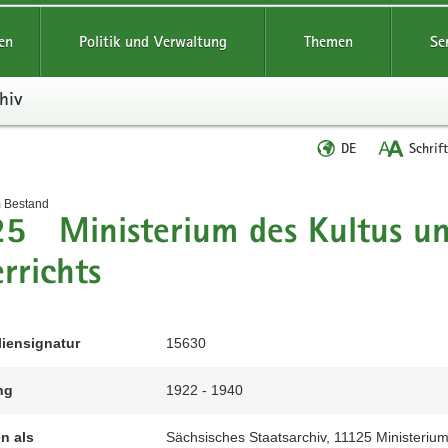
reifende
en
Politik und Verwaltung
Themen
Se
hiv
Sprache
DE
Schrif
wechseln
t
m Bestand
5 Ministerium des Kultus un
rrichts
liensignatur
15630
ng
1922 - 1940
en als
Sächsisches Staatsarchiv, 11125 Ministerium 