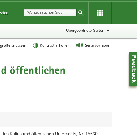
Suchbegriff
rvice
Suche starten
Übergeordnete Seiten
tgröße anpassen
Kontrast erhöhen
Seite vorlesen
Feedbac
d öffentlichen
Z
des Kultus und öffentlichen Unterrichts, Nr. 15630
0