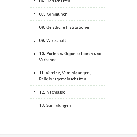
06. Herrschaften
07. Kommunen
08. Geistliche Institutionen
09. Wirtschaft
10. Parteien, Organisationen und
Verbände
11. Vereine, Vereinigungen,
Religionsgemeinschaften
12. Nachlässe
13. Sammlungen
Footer-