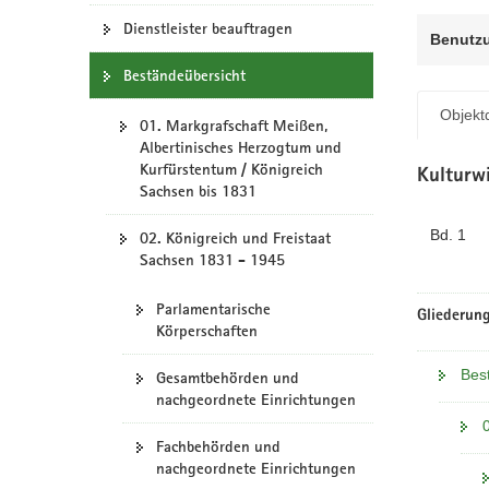
N
a
Dienstleister beauftragen
Benutz
v
Beständeübersicht
i
g
Objektd
01. Markgrafschaft Meißen,
a
Albertinisches Herzogtum und
t
Kurfürstentum / Königreich
Kulturwi
i
Sachsen bis 1831
o
n
Bd. 1
02. Königreich und Freistaat
Sachsen 1831 - 1945
Parlamentarische
Gliederung
Körperschaften
Best
Gesamtbehörden und
nachgeordnete Einrichtungen
Fachbehörden und
nachgeordnete Einrichtungen