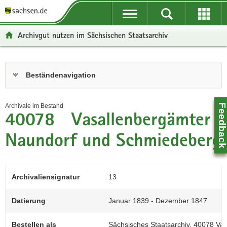
P
P
H
F
o
o
a
o
r
r
u
o
Archivgut nutzen im Sächsischen Staatsarchiv
t
t
p
t
a
a
t
e
l
l
i
r
Hauptinhalt
Beständenavigation
ü
n
n
-
b
a
h
B
e
v
a
e
Feedbac
Archivale im Bestand
r
i
l
r
40078 Vasallenbergämter
g
g
t
e
r
a
i
Naundorf und Schmiedeberg
e
t
c
i
i
h
f
o
Archivaliensignatur
13
e
n
n
Datierung
Januar 1839 - Dezember 1847
d
e
Z
Bestellen als
Sächsisches Staatsarchiv, 40078 Va