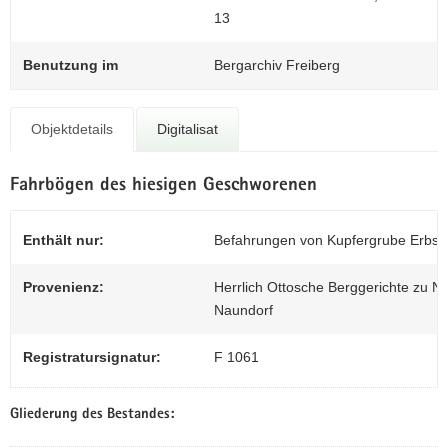
N
0
13
a
v
Benutzung im
Bergarchiv Freiberg
i
g
a
Objektdetails
Digitalisat
t
i
Fahrbögen des hiesigen Geschworenen
o
n
Enthält nur:
Befahrungen von Kupfergrube Erbstol
Provenienz:
Herrlich Ottosche Berggerichte zu Na
Naundorf
Registratursignatur:
F 1061
Gliederung des Bestandes: