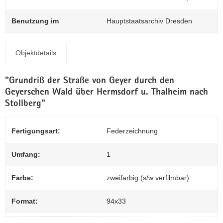
Z
N
0
a
Benutzung im
Hauptstaatsarchiv Dresden
v
i
g
Objektdetails
a
t
"Grundriß der Straße von Geyer durch den
i
Geyerschen Wald über Hermsdorf u. Thalheim nach
o
Stollberg"
n
Fertigungsart:
Federzeichnung
Umfang:
1
Farbe:
zweifarbig (s/w verfilmbar)
Format:
94x33