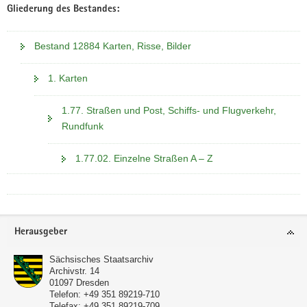
Gliederung des Bestandes:
Bestand 12884 Karten, Risse, Bilder
1. Karten
1.77. Straßen und Post, Schiffs- und Flugverkehr,
Rundfunk
1.77.02. Einzelne Straßen A – Z
Footer-
Herausgeber
Bereich
Sächsisches Staatsarchiv
Archivstr. 14
01097
Dresden
Telefon:
+49 351 89219-710
Telefax:
+49 351 89219-709