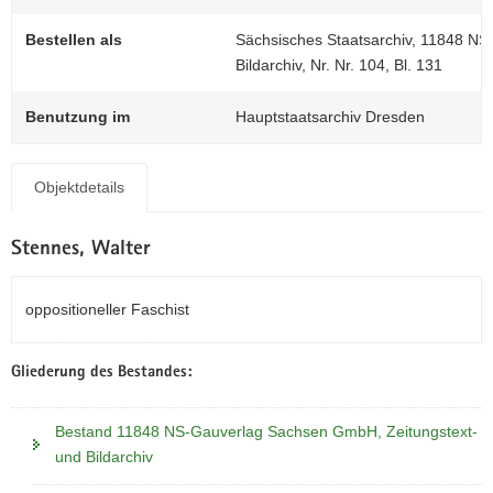
0
N
a
Bestellen als
Sächsisches Staatsarchiv, 11848 N
v
Bildarchiv, Nr. Nr. 104, Bl. 131
i
g
Benutzung im
Hauptstaatsarchiv Dresden
a
t
i
Objektdetails
o
n
Stennes, Walter
oppositioneller Faschist
Gliederung des Bestandes:
Bestand 11848 NS-Gauverlag Sachsen GmbH, Zeitungstext-
und Bildarchiv