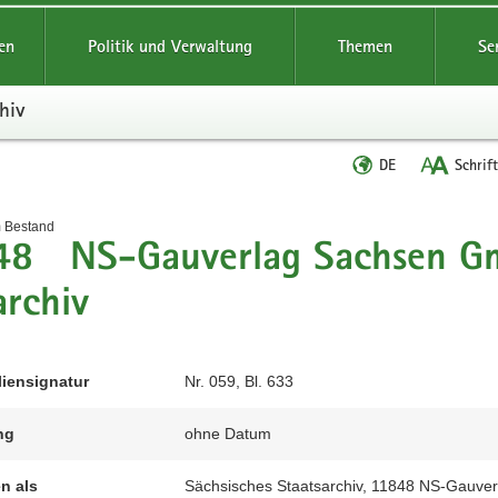
reifende
en
Politik und Verwaltung
Themen
Se
hiv
Sprache
DE
Schrif
wechseln
t
m Bestand
48 NS-Gauverlag Sachsen Gm
archiv
liensignatur
Nr. 059, Bl. 633
ng
ohne Datum
en als
Sächsisches Staatsarchiv, 11848 NS-Gauverl