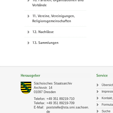
10. Parteien, Organisationen und
Verbände
11. Vereine, Vereinigungen,
Religionsgemeinschaften
12. Nachlässe
13. Sammlungen
Footer-
Bereich
Herausgeber
Service
Sächsisches Staatsarchiv
Übersic
Archivstr. 14
Impres
01097
Dresden
Kontakt,
Telefon:
+49 351 89219-710
Telefax:
+49 351 89219-709
Formula
E-Mail:
poststelle@sta.smi.sachsen.
Suche
de