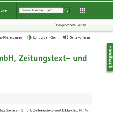
Suchbegriff
rvice
Suche starten
Übergeordnete Seiten
tgröße anpassen
Kontrast erhöhen
Seite vorlesen
Feedbac
bH, Zeitungstext- und
Z
ag Sachsen GmbH, Zeitungstext- und Bildarchiv, Nr. Nr.
0