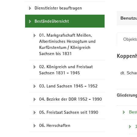
N
a
Dienstleister beauftragen
v
Benutz
Beständeübersicht
i
g
01. Markgrafschaft Meißen,
a
Objektd
Albertinisches Herzogtum und
t
Kurfürstentum / Königreich
i
Sachsen bis 1831
Koppenh
o
n
02. Königreich und Freistaat
Sachsen 1831 - 1945
dt. Scha
03. Land Sachsen 1945 - 1952
Gliederung
04. Bezirke der DDR 1952 - 1990
Bes
05. Freistaat Sachsen seit 1990
06. Herrschaften