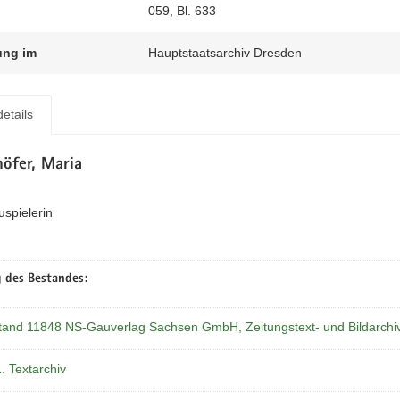
059, Bl. 633
ung im
Hauptstaatsarchiv Dresden
etails
öfer, Maria
uspielerin
 des Bestandes:
tand 11848 NS-Gauverlag Sachsen GmbH, Zeitungstext- und Bildarchi
1. Textarchiv