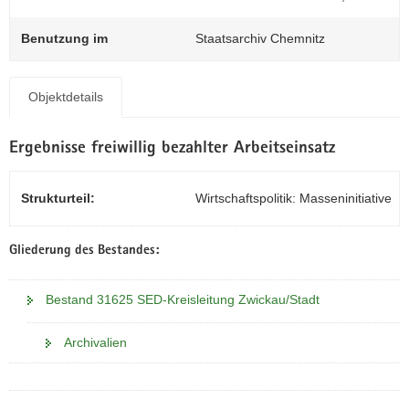
N
a
Benutzung im
Staatsarchiv Chemnitz
v
i
g
Objektdetails
a
t
Ergebnisse freiwillig bezahlter Arbeitseinsatz
i
o
n
Strukturteil:
Wirtschaftspolitik: Masseninitiative
Gliederung des Bestandes:
Bestand 31625 SED-Kreisleitung Zwickau/Stadt
Archivalien