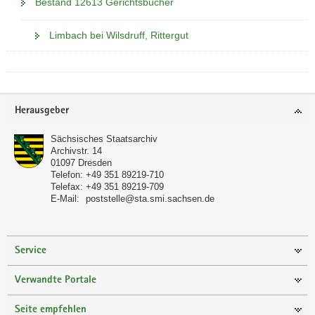
Bestand 12613 Gerichtsbücher
Limbach bei Wilsdruff, Rittergut
Footer-
Herausgeber
Bereich
Sächsisches Staatsarchiv
Archivstr. 14
01097
Dresden
Telefon:
+49 351 89219-710
Telefax:
+49 351 89219-709
E-Mail:
poststelle@sta.smi.sachsen.de
Service
Verwandte Portale
Seite empfehlen