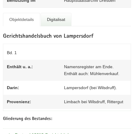
0
Benutzung im
Hauptstaatsarchiv Dresden
N
a
v
Objektdetails
Digitalisat
i
g
a
Gerichtshandelsbuch von Lampersdorf
t
i
Bd. 1
o
n
Enthält u. a.:
Namensregister am Ende.
Enthält auch: Mühlenverkauf.
Darin:
Lampersdorf (bei Wilsdruff).
Provenienz:
Limbach bei Wilsdruff, Rittergut
Gliederung des Bestandes: