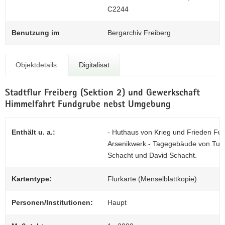
N
C2244
Z
a
0
v
Benutzung im
Bergarchiv Freiberg
i
g
a
Objektdetails
Digitalisat
t
i
Stadtflur Freiberg (Sektion 2) und Gewerkschaft
o
Himmelfahrt Fundgrube nebst Umgebung
n
Enthält u. a.:
- Huthaus von Krieg und Frieden F
Arsenikwerk.- Tagegebäude von Turm
Schacht und David Schacht.
Kartentype:
Flurkarte (Menselblattkopie)
Personen/Institutionen:
Haupt