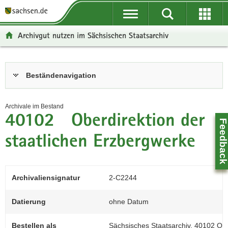
P
P
H
F
o
o
a
o
r
r
u
o
Archivgut nutzen im Sächsischen Staatsarchiv
t
t
p
t
a
a
t
e
l
l
i
r
Hauptinhalt
Beständenavigation
ü
n
n
-
b
a
h
B
e
v
a
e
Archivale im Bestand
r
i
l
r
40102 Oberdirektion der
Feedbac
g
g
t
e
r
a
i
staatlichen Erzbergwerke
e
t
c
i
i
h
f
o
Archivaliensignatur
2-C2244
e
n
n
Datierung
ohne Datum
d
e
Bestellen als
Sächsisches Staatsarchiv, 40102 Ober