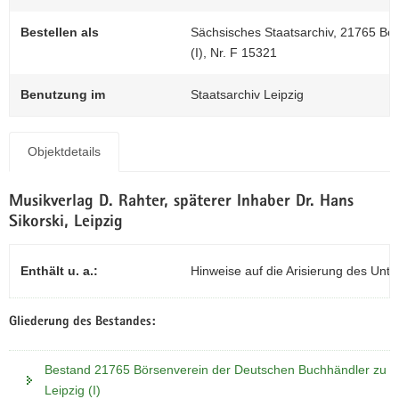
N
0
a
Bestellen als
Sächsisches Staatsarchiv, 21765 Bö
v
(I), Nr. F 15321
i
g
Benutzung im
Staatsarchiv Leipzig
a
t
i
Objektdetails
o
n
Musikverlag D. Rahter, späterer Inhaber Dr. Hans
Sikorski, Leipzig
Enthält u. a.:
Hinweise auf die Arisierung des Unt
Gliederung des Bestandes:
Bestand 21765 Börsenverein der Deutschen Buchhändler zu
Leipzig (I)