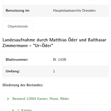
N
Z
a
0
Benutzung im
Hauptstaatsarchiv Dresden
v
i
g
Objektdetails
a
t
Landesaufnahme durch Matthias Öder und Balthasar
i
Zimmermann - "Ur-Öder"
o
n
Blattnummer:
Bl. 143B
Umfang:
1
Gliederung des Bestandes:
Bestand 12884 Karten, Risse, Bilder
1. Karten