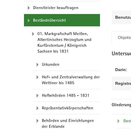
N
a
Dienstleister beauftragen
v
Benutz
Beständeübersicht
i
g
01. Markgrafschaft Meißen,
a
Objektd
Albertinisches Herzogtum und
t
Kurfürstentum / Königreich
i
Sachsen bis 1831
Untersu
o
n
Urkunden
Darin:
Hof- und Zentralverwaltung der
Wettiner bis 1485
Registr
Hofbehörden 1485 - 1831
Gliederung
Repräsentativkörperschaften
Behörden und Einrichtungen
Bes
der Erblande