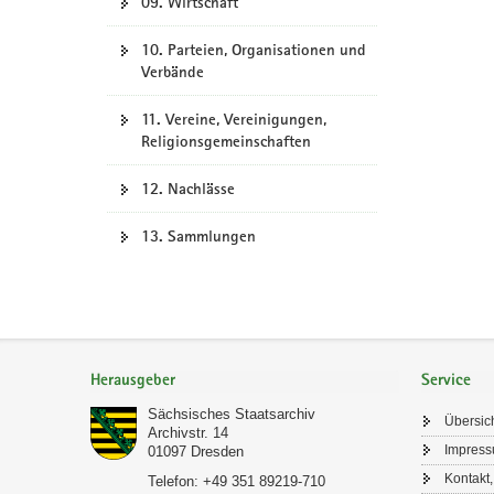
09. Wirtschaft
10. Parteien, Organisationen und
Verbände
11. Vereine, Vereinigungen,
Religionsgemeinschaften
12. Nachlässe
13. Sammlungen
Footer-
Bereich
Herausgeber
Service
Sächsisches Staatsarchiv
Übersic
Archivstr. 14
Impres
01097
Dresden
Kontakt,
Telefon:
+49 351 89219-710