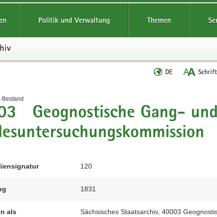
reifende
en
Politik und Verwaltung
Themen
Se
hiv
Sprache
DE
Schrif
wechseln
t
m Bestand
03 Geognostische Gang- un
desuntersuchungskommission
liensignatur
120
ng
1831
en als
Sächsisches Staatsarchiv, 40003 Geognost