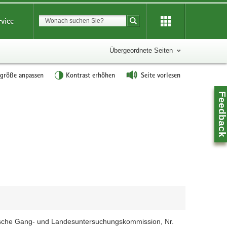
Suchbegriff
rvice
Suche starten
Übergeordnete Seiten
tgröße anpassen
Kontrast erhöhen
Seite vorlesen
Feedbac
d
Z
ische Gang- und Landesuntersuchungskommission, Nr.
0