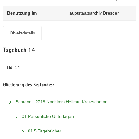
N
a
Benutzung im
Hauptstaatsarchiv Dresden
v
i
g
Objektdetails
a
t
Tagebuch 14
i
o
n
Bd. 14
Gliederung des Bestandes:
Bestand 12718 Nachlass Hellmut Kretzschmar
01 Persönliche Unterlagen
01.5 Tagebücher