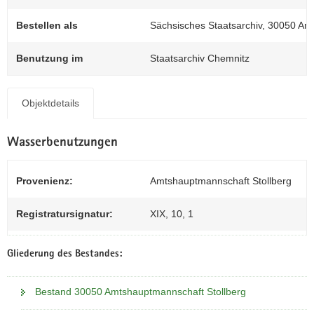
N
0
a
Bestellen als
Sächsisches Staatsarchiv, 30050 Amt
v
i
Benutzung im
Staatsarchiv Chemnitz
g
a
t
Objektdetails
i
o
Wasserbenutzungen
n
Provenienz:
Amtshauptmannschaft Stollberg
Registratursignatur:
XIX, 10, 1
Gliederung des Bestandes:
Bestand 30050 Amtshauptmannschaft Stollberg