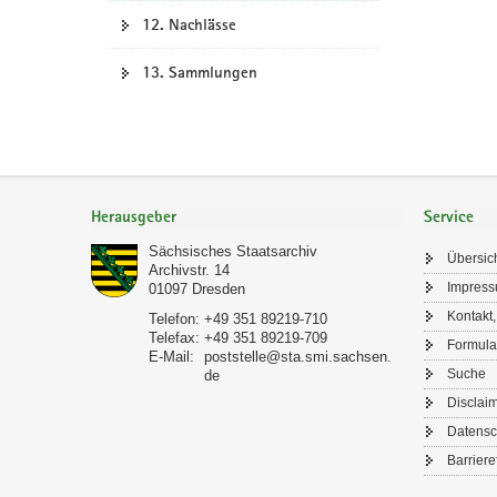
12. Nachlässe
13. Sammlungen
Footer-
Bereich
Herausgeber
Service
Sächsisches Staatsarchiv
Übersic
Archivstr. 14
Impres
01097
Dresden
Kontakt,
Telefon:
+49 351 89219-710
Telefax:
+49 351 89219-709
Formula
E-Mail:
poststelle@sta.smi.sachsen.
Suche
de
Disclai
Datensc
Barriere