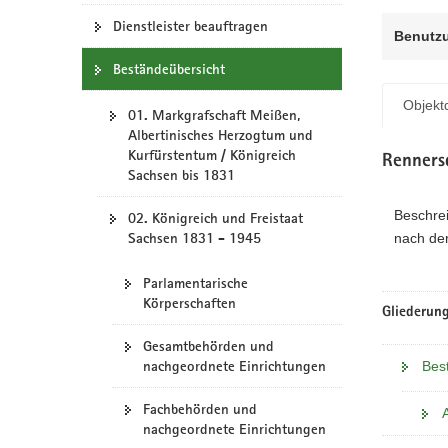
N
a
Dienstleister beauftragen
Benutz
v
Beständeübersicht
i
g
Objektd
01. Markgrafschaft Meißen,
a
Albertinisches Herzogtum und
t
Kurfürstentum / Königreich
Renners
i
Sachsen bis 1831
o
n
Beschre
02. Königreich und Freistaat
Sachsen 1831 - 1945
nach der
Parlamentarische
Körperschaften
Gliederung
Gesamtbehörden und
nachgeordnete Einrichtungen
Bes
Fachbehörden und
nachgeordnete Einrichtungen