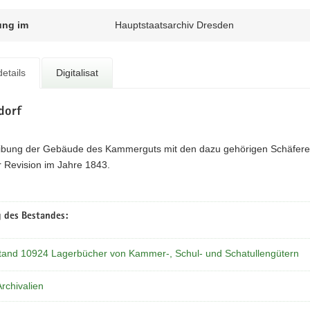
ung im
Hauptstaatsarchiv Dresden
etails
Digitalisat
dorf
ibung der Gebäude des Kammerguts mit den dazu gehörigen Schäfereie
 Revision im Jahre 1843.
 des Bestandes:
tand 10924 Lagerbücher von Kammer-, Schul- und Schatullengütern
Archivalien