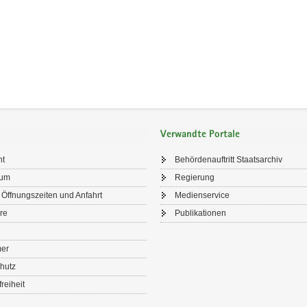
Verwandte Portale
ht
Behördenauftritt Staatsarchiv
sum
Regierung
 Öffnungszeiten und Anfahrt
Medienservice
re
Publikationen
mer
hutz
freiheit