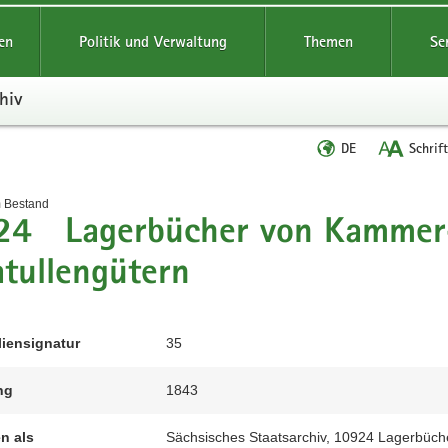
reifende
en
Politik und Verwaltung
Themen
Se
hiv
Sprache
DE
Schrif
wechseln
t
m Bestand
24 Lagerbücher von Kammer-
tullengütern
liensignatur
35
ng
1843
en als
Sächsisches Staatsarchiv, 10924 Lagerbüche