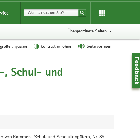
Suchbegriff
rvice
Suche starten
Übergeordnete Seiten
tgröße anpassen
Kontrast erhöhen
Seite vorlesen
Feedbac
, Schul- und
Z
r von Kammer-, Schul- und Schatullengütern, Nr. 35
0