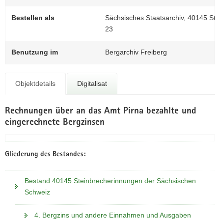
N
a
Bestellen als
Sächsisches Staatsarchiv, 40145 St
v
23
i
g
Benutzung im
Bergarchiv Freiberg
a
t
i
Objektdetails
Digitalisat
o
n
Rechnungen über an das Amt Pirna bezahlte und
eingerechnete Bergzinsen
Gliederung des Bestandes:
Bestand 40145 Steinbrecherinnungen der Sächsischen
Schweiz
4. Bergzins und andere Einnahmen und Ausgaben