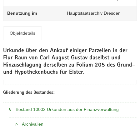
N
a
Benutzung im
Hauptstaatsarchiv Dresden
v
i
g
Objektdetails
a
t
Urkunde über den Ankauf einiger Parzellen in der
i
Flur Raun von Carl August Gustav daselbst und
o
Hinzuschlagung derselben zu Folium 205 des Grund-
n
und Hypothekenbuchs für Elster.
Gliederung des Bestandes:
Bestand 10002 Urkunden aus der Finanzverwaltung
Archivalien