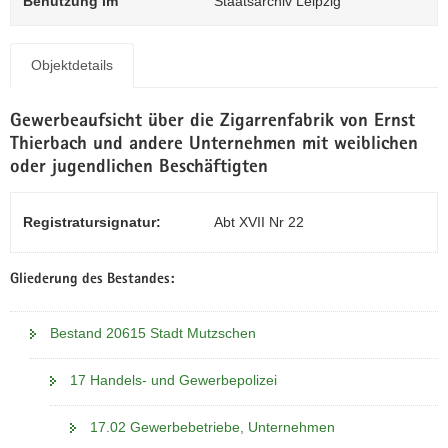
Benutzung im
Staatsarchiv Leipzig
N
a
v
Objektdetails
i
g
a
Gewerbeaufsicht über die Zigarrenfabrik von Ernst
t
Thierbach und andere Unternehmen mit weiblichen
i
oder jugendlichen Beschäftigten
o
n
Registratursignatur:
Abt XVII Nr 22
Gliederung des Bestandes:
Bestand 20615 Stadt Mutzschen
17 Handels- und Gewerbepolizei
17.02 Gewerbebetriebe, Unternehmen