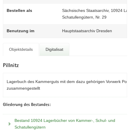
N
a
Bestellen als
Sächsisches Staatsarchiv, 10924 La
v
Schatullengütern, Nr. 29
i
g
Benutzung im
Hauptstaatsarchiv Dresden
a
t
i
Objektdetails
Digitalisat
o
n
Pillnitz
Lagerbuch des Kammerguts mit dem dazu gehörigen Vorwerk Porsb
zusammengestellt
Gliederung des Bestandes:
Bestand 10924 Lagerbücher von Kammer-, Schul- und
Schatullengütern