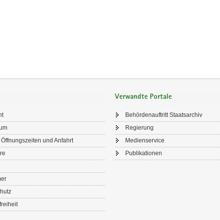
Verwandte Portale
ht
Behördenauftritt Staatsarchiv
sum
Regierung
 Öffnungszeiten und Anfahrt
Medienservice
re
Publikationen
mer
hutz
freiheit