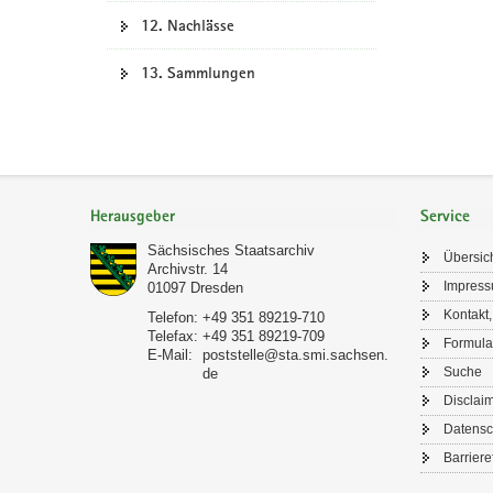
12. Nachlässe
13. Sammlungen
Footer-
Bereich
Herausgeber
Service
Sächsisches Staatsarchiv
Übersic
Archivstr. 14
Impres
01097
Dresden
Kontakt,
Telefon:
+49 351 89219-710
Telefax:
+49 351 89219-709
Formula
E-Mail:
poststelle@sta.smi.sachsen.
Suche
de
Disclai
Datensc
Barriere