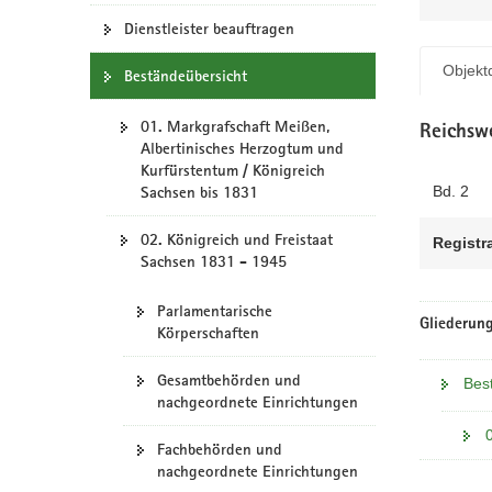
N
a
Dienstleister beauftragen
v
Objektd
Beständeübersicht
i
g
01. Markgrafschaft Meißen,
a
Reichsw
Albertinisches Herzogtum und
t
Kurfürstentum / Königreich
i
Bd. 2
Sachsen bis 1831
o
n
02. Königreich und Freistaat
Registr
Sachsen 1831 - 1945
Parlamentarische
Gliederung
Körperschaften
Gesamtbehörden und
Bes
nachgeordnete Einrichtungen
Fachbehörden und
nachgeordnete Einrichtungen