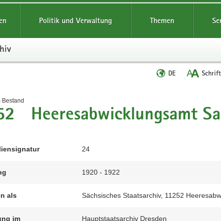
reifende
en
Politik und Verwaltung
Themen
Se
hiv
Sprache
DE
Schrif
wechseln
t
m Bestand
52 Heeresabwicklungsamt Sa
liensignatur
24
ng
1920 - 1922
en als
Sächsisches Staatsarchiv, 11252 Heeresabw
ung im
Hauptstaatsarchiv Dresden