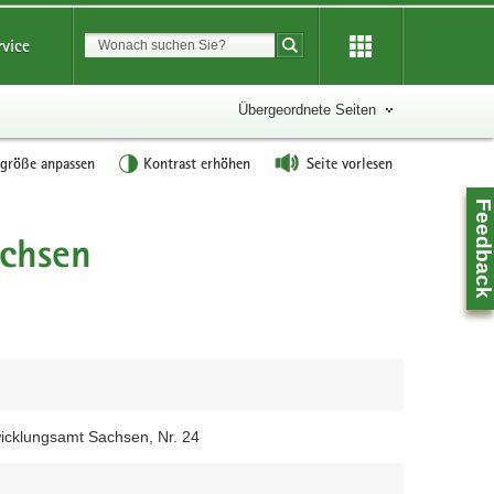
Suchbegriff
rvice
Suche starten
Übergeordnete Seiten
tgröße anpassen
Kontrast erhöhen
Seite vorlesen
Feedbac
chsen
icklungsamt Sachsen, Nr. 24
Z
0