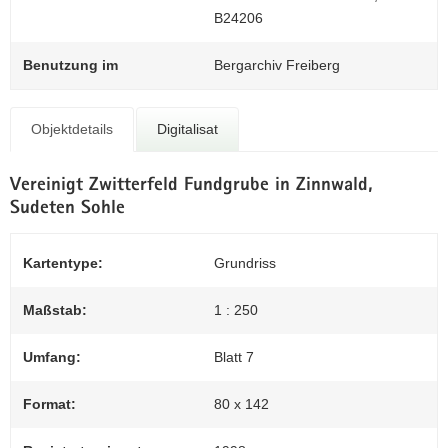
N
B24206
Z
a
0
v
Benutzung im
Bergarchiv Freiberg
i
g
a
Objektdetails
Digitalisat
t
i
Vereinigt Zwitterfeld Fundgrube in Zinnwald,
o
Sudeten Sohle
n
Kartentype:
Grundriss
Maßstab:
1 : 250
Umfang:
Blatt 7
Format:
80 x 142