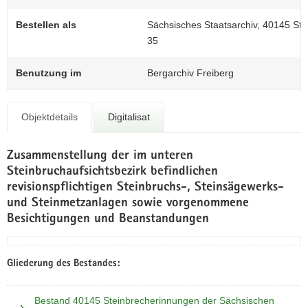
0
N
a
Bestellen als
Sächsisches Staatsarchiv, 40145 St
v
35
i
g
Benutzung im
Bergarchiv Freiberg
a
t
i
Objektdetails
Digitalisat
o
n
Zusammenstellung der im unteren
Steinbruchaufsichtsbezirk befindlichen
revisionspflichtigen Steinbruchs-, Steinsägewerks-
und Steinmetzanlagen sowie vorgenommene
Besichtigungen und Beanstandungen
Gliederung des Bestandes:
Bestand 40145 Steinbrecherinnungen der Sächsischen